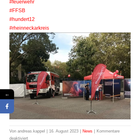
#feuerwehr
#FFSB
#hundert12
#rheinneckarkreis
←
Von
andreas.kappel
|
16. August 2023
|
News
|
Kommentare
für
deaktiviert