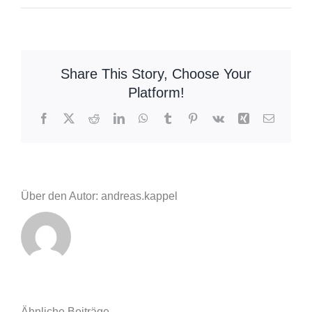
50
Jahre
Rhein-
Neckar-
Share This Story, Choose Your
Kreis
Platform!
Facebook
X
Reddit
LinkedIn
WhatsApp
Tumblr
Pinterest
Vk
Xing
E-
Mail
Über den Autor: andreas.kappel
Ähnliche Beiträge