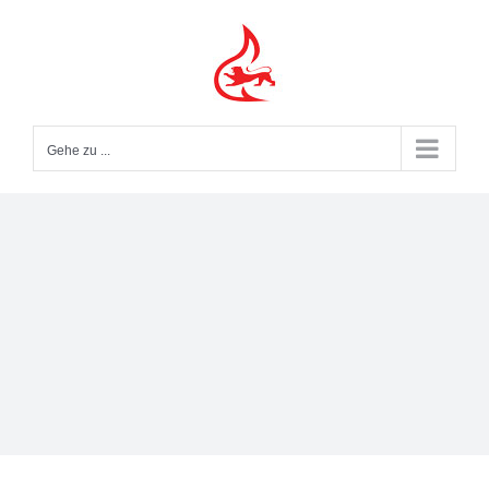
Zum
Inhalt
springen
Gehe zu ...