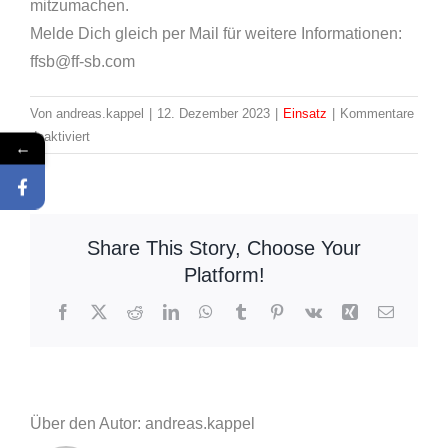
mitzumachen.
Melde Dich gleich per Mail für weitere Informationen:
ffsb@ff-sb.com
Von
andreas.kappel
|
12. Dezember 2023
|
Einsatz
|
Kommentare
für
deaktiviert
←
Einsatz:
52
/
2023
Share This Story, Choose Your
H0
Platform!
Ölspur
Facebook
X
Reddit
LinkedIn
WhatsApp
Tumblr
Pinterest
Vk
Xing
E-
Mail
Über den Autor: andreas.kappel