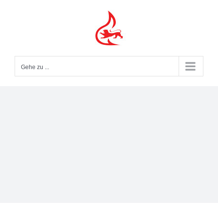
Zum
Inhalt
springen
Gehe zu ...