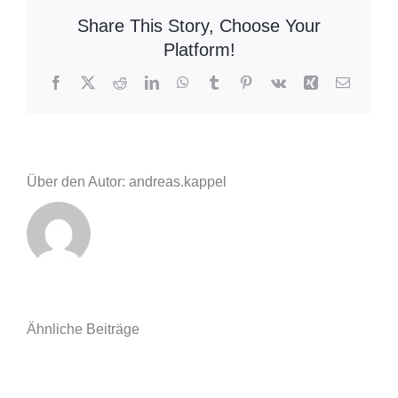
Verkehrsunfall
Share This Story, Choose Your
Platform!
Facebook
X
Reddit
LinkedIn
WhatsApp
Tumblr
Pinterest
Vk
Xing
E-
Mail
Über den Autor: andreas.kappel
Ähnliche Beiträge
Einsatzberic
Einsatzbericht
11