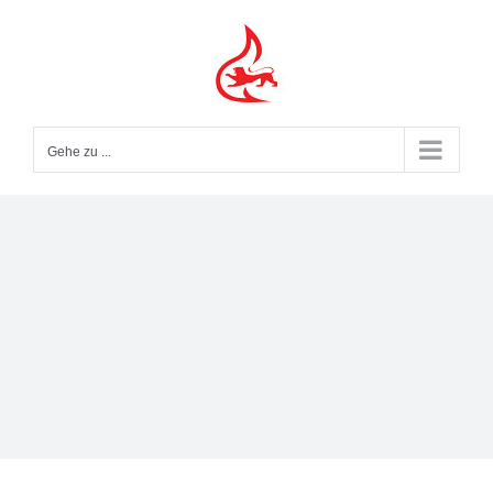
Zum
Inhalt
springen
Gehe zu ...