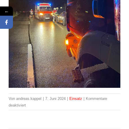
←
Von
andreas.kappel
|
7. Juni 2024
|
Einsatz
|
Kommentare
für
deaktiviert
Einsatz:
10/2024
H1