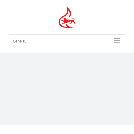
Zum
Inhalt
springen
Gehe zu ...