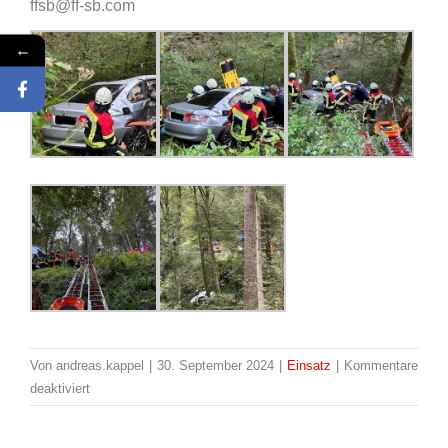
ffsb@ff-sb.com
←
Von
andreas.kappel
|
30. September 2024
|
Einsatz
|
Kommentare
für
deaktiviert
Einsatz:
43/2024