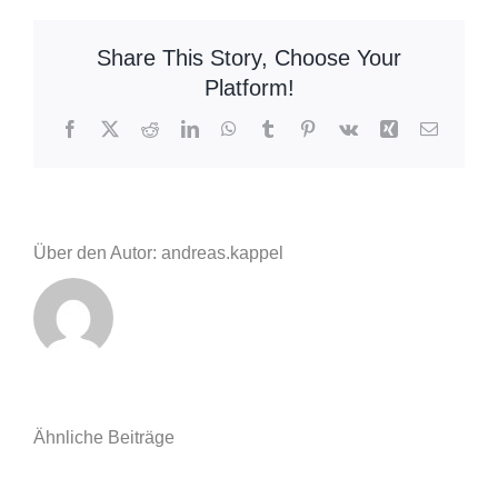
H2
Verkehrsunfall
Share This Story, Choose Your
Platform!
Facebook
X
Reddit
LinkedIn
WhatsApp
Tumblr
Pinterest
Vk
Xing
E-
Mail
Über den Autor: andreas.kappel
Ähnliche Beiträge
Einsatzberic