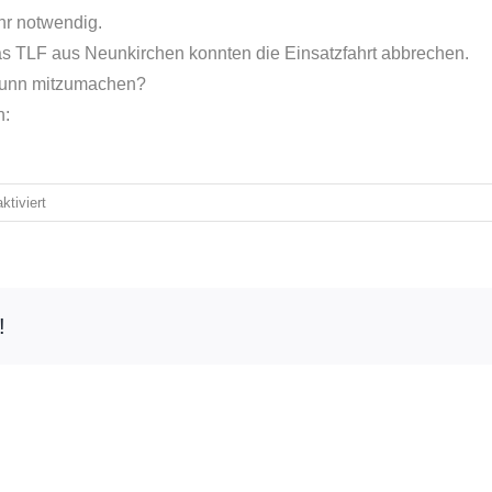
hr notwendig.
s TLF aus Neunkirchen konnten die Einsatzfahrt abbrechen.
brunn mitzumachen?
n:
für
tiviert
Einsatz:
10
/
2025
!
F
BMA