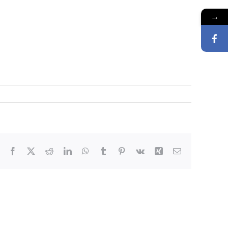
→
Facebook
X
Reddit
LinkedIn
WhatsApp
Tumblr
Pinterest
Vk
Xing
E-
Mail