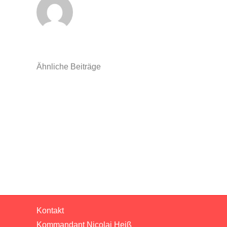
Ähnliche Beiträge
Einsatzbericht
12
–
Brandmeldeanlage
Seniorenheim
Kontakt
Kommandant Nicolai Heiß