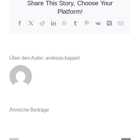
Share This Story, Choose Your
Brandsicherheitswachdienst
Platform!
Facebook
X
Reddit
LinkedIn
WhatsApp
Tumblr
Pinterest
Vk
Xing
E-
Mail
Über den Autor: andreas.kappel
Ähnliche Beiträge
Einsatzberic
Einsatzbericht
11