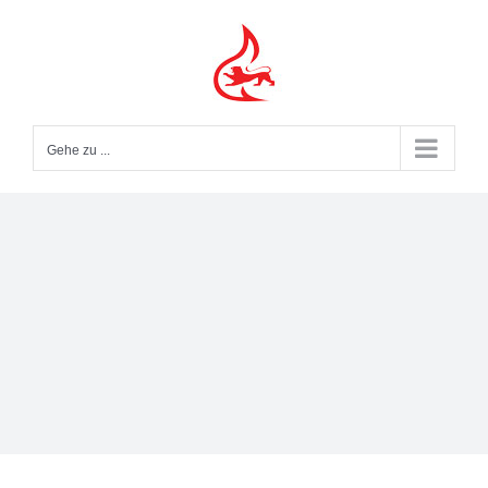
Zum
Inhalt
springen
Gehe zu ...