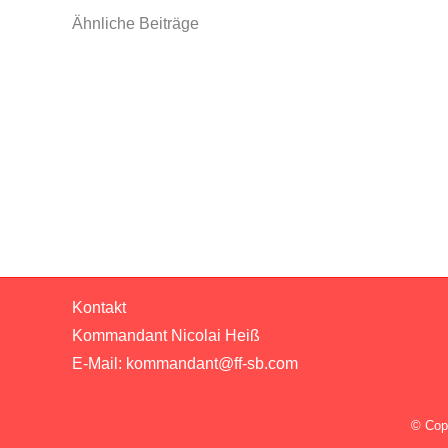
Ähnliche Beiträge
Sommerfest
2026
Kontakt
Kommandant Nicolai Heiß
E-Mail:
kommandant@ff-sb.com
© Cop