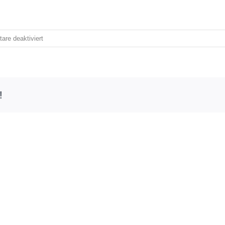
für
re deaktiviert
Nachruf
!