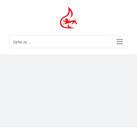
Zum
Inhalt
springen
Gehe zu ...