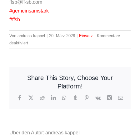
ffsb@ff-sb.com
#gemeinsamstark
#ffsb
Von
andreas.kappel
|
20. März 2026
|
Einsatz
|
Kommentare
für
deaktiviert
Einsatzbericht
03
–
ausgelöster
Share This Story, Choose Your
Rauchwarnmelder
Platform!
Facebook
X
Reddit
LinkedIn
WhatsApp
Tumblr
Pinterest
Vk
Xing
E-
Mail
Über den Autor: andreas.kappel