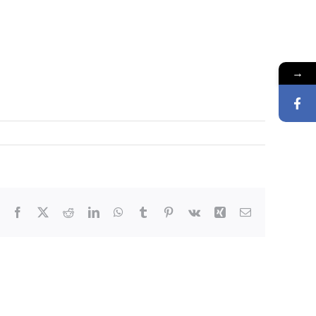
→
Facebook
X
Reddit
LinkedIn
WhatsApp
Tumblr
Pinterest
Vk
Xing
E-
Mail