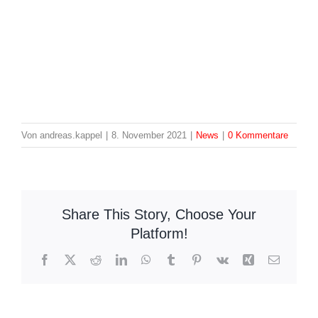
Von
andreas.kappel
|
8. November 2021
|
News
|
0 Kommentare
Share This Story, Choose Your
Platform!
Facebook
X
Reddit
LinkedIn
WhatsApp
Tumblr
Pinterest
Vk
Xing
E-
Mail