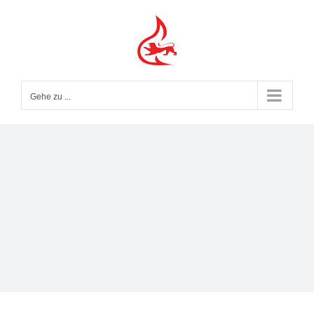
Zum
Inhalt
springen
Gehe zu ...