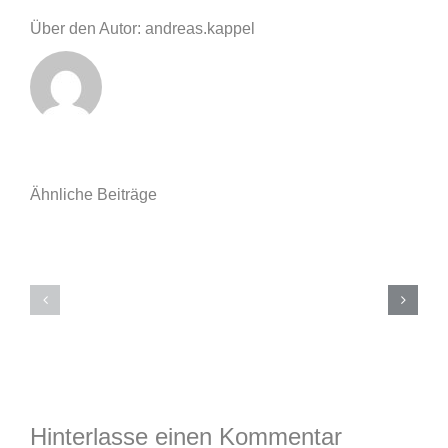
Über den Autor: andreas.kappel
Ähnliche Beiträge
Kühlanhänge
für
Sommerfest
Feuerwehr
2026
und
Förderverein
Hinterlasse einen Kommentar