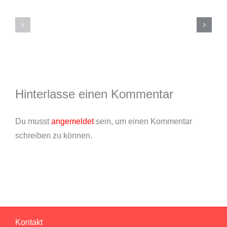
Kühlanhänge
für
Sommerfest
Feuerwehr
2026
und
Förderverein
Hinterlasse einen Kommentar
Du musst
angemeldet
sein, um einen Kommentar
schreiben zu können.
Kontakt