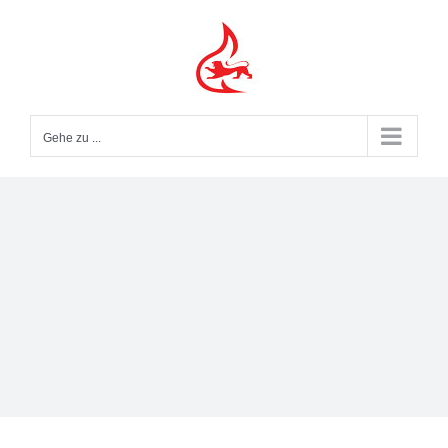
Zum
Inhalt
springen
Gehe zu ...