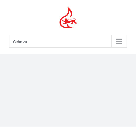
Zum
Inhalt
springen
Gehe zu ...