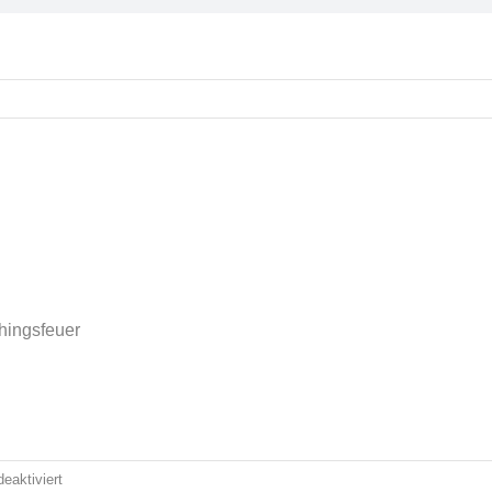
hingsfeuer
für
eaktiviert