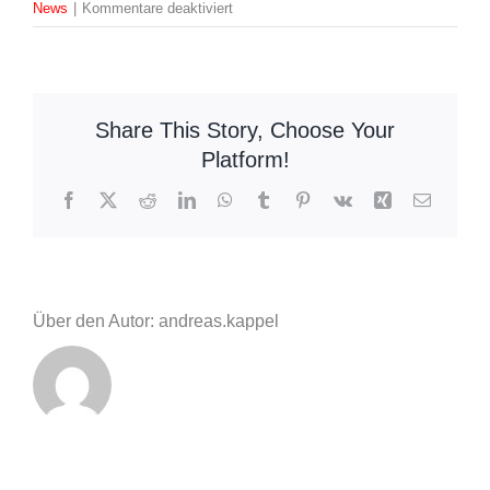
für
News
|
Kommentare deaktiviert
Erste
Hilfe
Trainingstag
Share This Story, Choose Your
Platform!
Facebook
X
Reddit
LinkedIn
WhatsApp
Tumblr
Pinterest
Vk
Xing
E-
Mail
Über den Autor: andreas.kappel