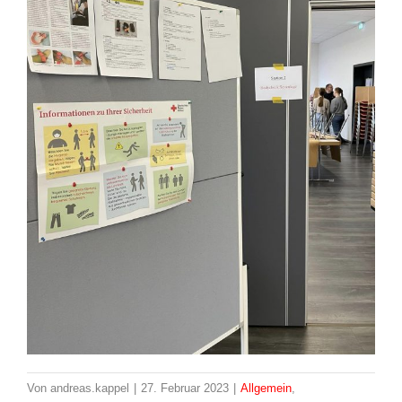
Von
andreas.kappel
|
27. Februar 2023
|
Allgemein
,