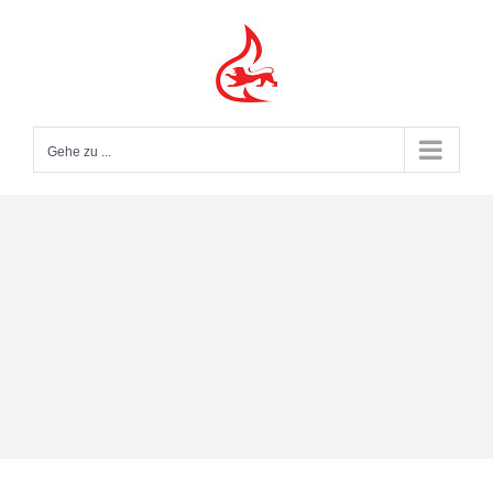
Zum
Inhalt
springen
Gehe zu ...