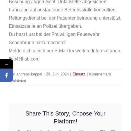
Böschung abgerutscht, Unfallstelle abgesichert,
Fahrzeug auf auslaufende Betriebsstoffe kontrolliert;
Rettungsdienst bei der Patientenbetreuung unterstützt.
Einsatzstelle an Polizei übergeben.
Du hast Lust bei der Freiwilligen Feuerwehr
Schönbrunn mitzumachen?
Melde dich gleich per E-Mail für weitere Informationen:
ffsb@ff-sb.com
←
Von
andreas.kappel
|
20. Juni 2024
|
Einsatz
|
Kommentare
für
deaktiviert
Einsatz:
23/2024
H1
Verkehrsunfall
Share This Story, Choose Your
Platform!