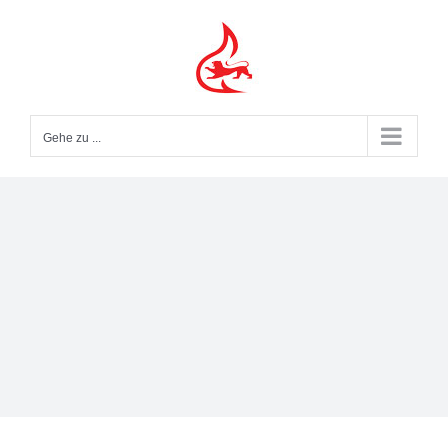
Zum
Inhalt
springen
Gehe zu ...