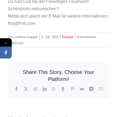
Du hast Lust bei der Freiwilligen Feuerwehr
Schönbrunn mitzumachen?
Melde dich gleich per E-Mail für weitere Informationen:
ffsb@ff-sb.com
Von
andreas.kappel
|
3. Juli 2024
|
Einsatz
|
Kommentare
←
für
deaktiviert
Einsatz:
24/2024
H1
Baum
Share This Story, Choose Your
auf
Platform!
Straße
Facebook
X
Reddit
LinkedIn
WhatsApp
Tumblr
Pinterest
Vk
Xing
E-
Mail