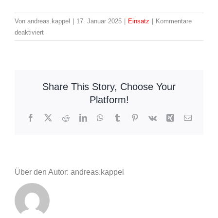
Von
andreas.kappel
|
17. Januar 2025
|
Einsatz
|
Kommentare
für
deaktiviert
Einsatz:
59/2024
H1-
Gefahrgutaustritt
Share This Story, Choose Your
klein
Platform!
Facebook
X
Reddit
LinkedIn
WhatsApp
Tumblr
Pinterest
Vk
Xing
E-
Mail
Über den Autor: andreas.kappel