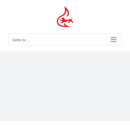
Zum
Inhalt
springen
Gehe zu ...