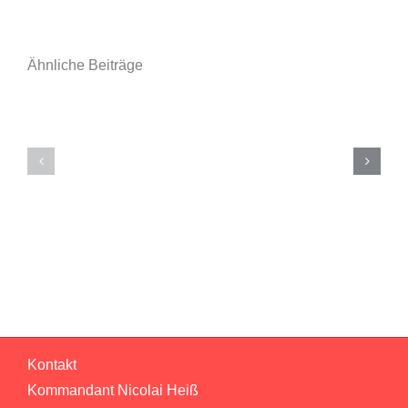
Ähnliche Beiträge
Einsatzberic
Einsatzbericht
11
12
–
–
Person
Brandmeldeanlage
von
Seniorenheim
Dach
gestürzt
Kontakt
Kommandant Nicolai Heiß