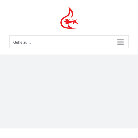
Zum
Inhalt
springen
Gehe zu ...