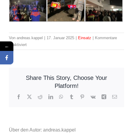
Von
andreas.kappel
|
17. Januar 2025
|
Einsatz
|
Kommentare
für
←
deaktiviert
St.
Martin
Umzug
in
Share This Story, Choose Your
5
Platform!
Ortsteilen
Facebook
X
Reddit
LinkedIn
WhatsApp
Tumblr
Pinterest
Vk
Xing
E-
Mail
Über den Autor: andreas.kappel