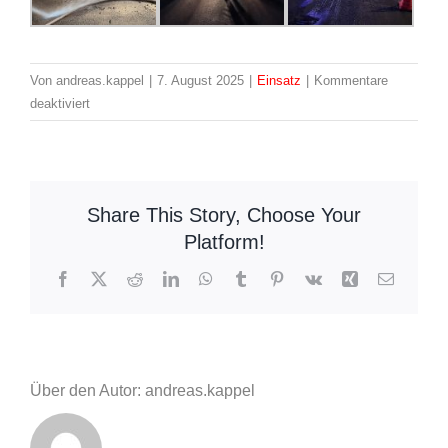
Von
andreas.kappel
|
7. August 2025
|
Einsatz
|
Kommentare
für
deaktiviert
Einsatz:
41-
54
–
Share This Story, Choose Your
Unwettereinsätze
Platform!
im
Gemeindegebiet
Facebook
X
Reddit
LinkedIn
WhatsApp
Tumblr
Pinterest
Vk
Xing
E-
Mail
Über den Autor: andreas.kappel