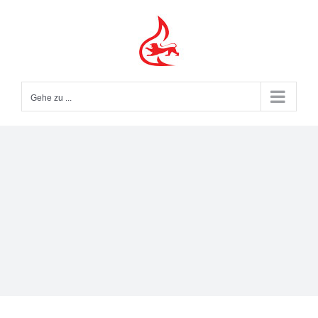
Zum
Inhalt
springen
Gehe zu ...