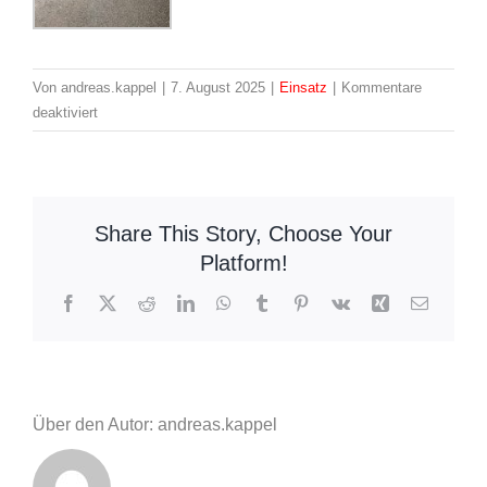
Von
andreas.kappel
|
7. August 2025
|
Einsatz
|
Kommentare
für
deaktiviert
Einsatz:
55-
62
–
Share This Story, Choose Your
Unwettereinsätze
Platform!
im
Gemeindegebiet
Facebook
X
Reddit
LinkedIn
WhatsApp
Tumblr
Pinterest
Vk
Xing
E-
Mail
Über den Autor: andreas.kappel