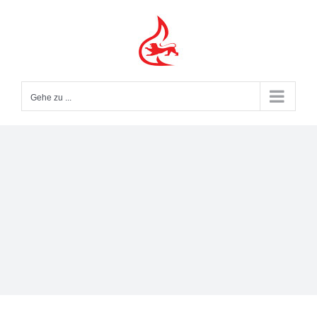
Zum
Inhalt
springen
Gehe zu ...