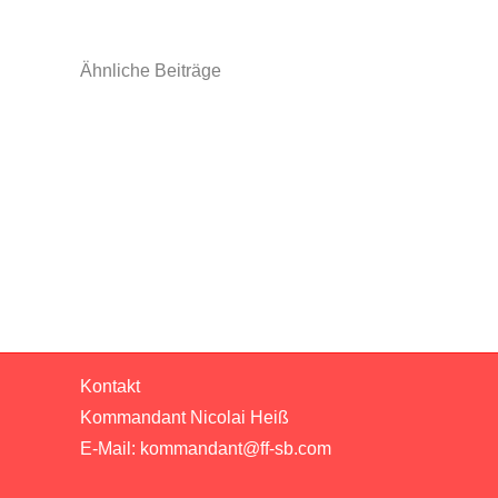
Ähnliche Beiträge
Einsatzbericht
12
–
Brandmeldeanlage
Seniorenheim
Kontakt
Kommandant Nicolai Heiß
E-Mail:
kommandant@ff-sb.com