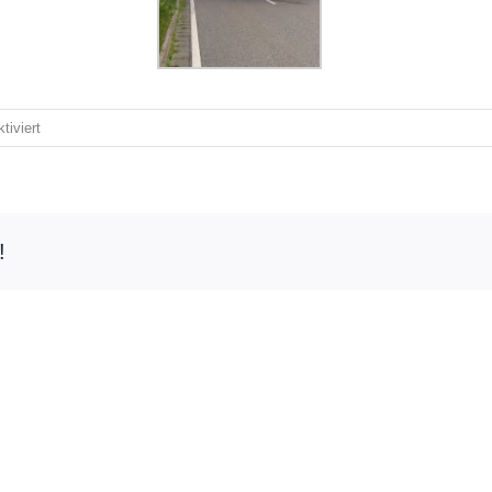
für
iviert
Einsatzbericht
07
–
Schwerer
!
Verkehrsunfall
auf
L595