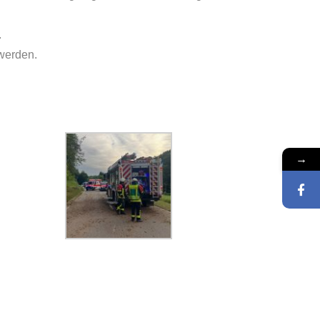
.
 werden.
→