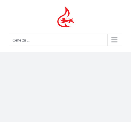
Zum
Inhalt
springen
Gehe zu ...