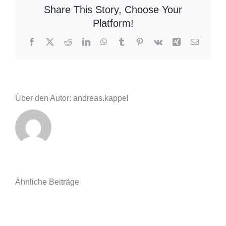
Share This Story, Choose Your
schwerer
Platform!
Verkehrsunfall
Facebook
X
Reddit
LinkedIn
WhatsApp
Tumblr
Pinterest
Vk
Xing
E-
Mail
Über den Autor: andreas.kappel
Ähnliche Beiträge
Einsatzberic
Einsatzbericht
11