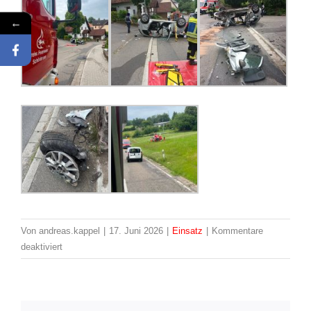
←
Von
andreas.kappel
|
17. Juni 2026
|
Einsatz
|
Kommentare
für
deaktiviert
Einsatzbericht
08
–
Erneut